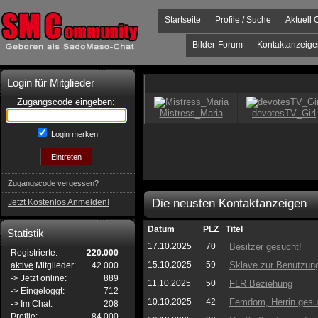
Startseite
Profile / Suche
Aktuell 
Bilder-Forum
Kontaktanzeige
Login für Mitglieder
Zugangscode eingeben:
Login merken
Zugangscode vergessen?
Die neusten Kontaktanzeigen
Jetzt Kostenlos Anmelden!
Datum
PLZ
Titel
Statistik
17.10.2025
70
Besitzer gesucht!
Registrierte:
220.000
15.10.2025
59
Sklave zur Benutzun
aktive
Mitglieder:
42.000
-> Jetzt online:
889
11.10.2025
50
FLR Beziehung
-> Eingeloggt:
712
10.10.2025
42
Femdom, Herrin gesu
-> Im Chat:
208
Profile:
84.000