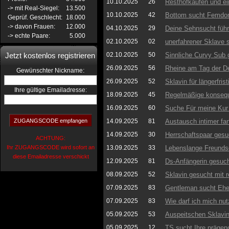
10.10.2025
26
Resthofkaufen und ei
-> mit Real-Siegel:
13.500
10.10.2025
42
Bottom sucht Femdo
Geprüf. Geschlecht:
18.000
-> davon Frauen:
12.000
04.10.2025
29
Deine Sehnsucht führ
-> echte Paare:
5.000
02.10.2025
02
unerfahrener Sklave s
Jetzt kostenlos registrieren
02.10.2025
50
Sinnliche Curvy Sub 
26.09.2025
56
Rheine am Tag der D
:
Gewünschter Nickname
26.09.2025
52
Sklavin für längerfris
Ihre gültige Emailadresse:
18.09.2025
45
Regelmäßige konsequ
16.09.2025
60
Suche Für meine Kur
14.09.2025
81
Austausch intimer fa
14.09.2025
30
Herrschaftspaar gesu
ACHTUNG:
Ihr ZUGANGSCODE wird sofort an
13.09.2025
33
Lebenslange Freunds
diese Emailadresse verschickt
12.09.2025
81
Ds-Anfängerin gesuch
08.09.2025
52
Sklavin gesucht mit re
07.09.2025
83
Gentleman sucht Ehe-
07.09.2025
83
Wie darf ich mich nut
05.09.2025
53
Auspeitschen Sklavi
05.09.2025
12
TS sucht Ihre prägen