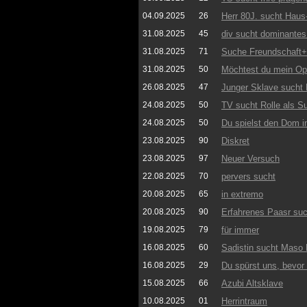
04.09.2025
26
Herr 80J. sucht Hau
31.08.2025
45
div sucht dominantes
31.08.2025
71
Suche Freundschaft+
31.08.2025
50
Möchtest du mein Opf
26.08.2025
47
Junger Sklave sucht H
24.08.2025
50
TV sucht Rolle als S
24.08.2025
50
Du spielst den Dom i
23.08.2025
90
Diskret
23.08.2025
97
Neuer Versuch
22.08.2025
70
pervers sucht
20.08.2025
65
in extremo
20.08.2025
90
Erfahrenes Paasr suc
19.08.2025
79
für immer
16.08.2025
60
Sadistin sucht Maso
16.08.2025
29
Du spürst uns, bevor
15.08.2025
66
Azubi Altsklave
10.08.2025
01
Herrintraum