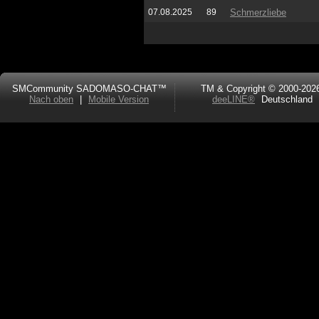
07.08.2025
89
Schmerzliebe
SMCommunity SADOMASO-CHAT™
TM & Copyright © 2000-202
Nach oben
|
Mobile Version
deeLINE®
Deutschland