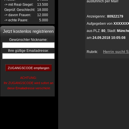
ausführlich per Mail!
-> mit Real-Siegel:
13.500
Geprüf. Geschlecht:
18.000
-> davon Frauen:
12.000
Anzeigennr.:
80922179
-> echte Paare:
5.000
Aufgegeben von
XXXXXX
Jetzt kostenlos registrieren
aus
PLZ:
80
,
Stadt:
Münch
am
24.09.2018 10:05:08
:
Gewünschter Nickname
Ihre gültige Emailadresse:
Herrin sucht 
Rubrik:
ACHTUNG:
Ihr ZUGANGSCODE wird sofort an
diese Emailadresse verschickt