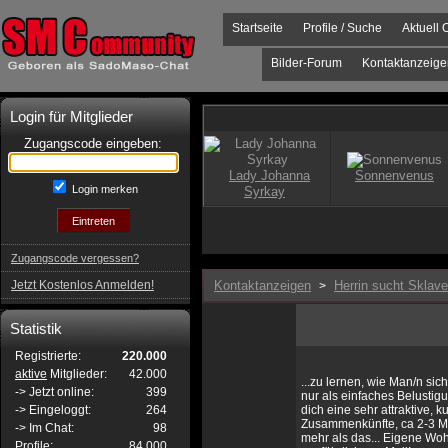
Startseite
Profile / Suche
Aktuell 
Bilder-Forum
Kontaktanzeige
Login für Mitglieder
Zugangscode eingeben:
Login merken
Zugangscode vergessen?
Jetzt Kostenlos Anmelden!
Kontaktanzeigen
Herrin sucht Sklav
>
Statistik
Registrierte:
220.000
aktive
Mitglieder:
42.000
...zu lernen, wie Man/n si
-> Jetzt online:
399
nur als einfaches Belustig
-> Eingeloggt:
264
dich eine sehr attraktive, k
Zusammenkünfte, ca 2-3 Ma
-> Im Chat:
98
mehr als das... Eigene Wo
Profile:
84.000