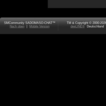
SMCommunity SADOMASO-CHAT™
TM & Copyright © 2000-202
Nach oben
|
Mobile Version
deeLINE®
Deutschland