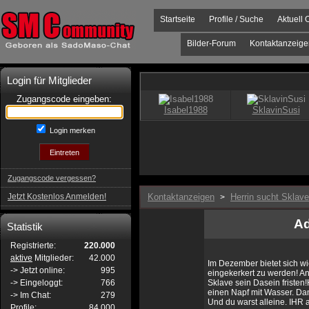
Startseite
Profile / Suche
Aktuell 
Bilder-Forum
Kontaktanzeige
Login für Mitglieder
Zugangscode eingeben:
Login merken
Zugangscode vergessen?
Jetzt Kostenlos Anmelden!
Kontaktanzeigen
Herrin sucht Sklav
>
Ad
Statistik
Registrierte:
220.000
aktive
Mitglieder:
42.000
Im Dezember bietet sich w
-> Jetzt online:
995
eingekerkert zu werden! Ang
-> Eingeloggt:
766
Sklave sein Dasein fristen!
einen Napf mit Wasser. Dann
-> Im Chat:
279
Und du warst alleine. IHR a
Profile:
84.000