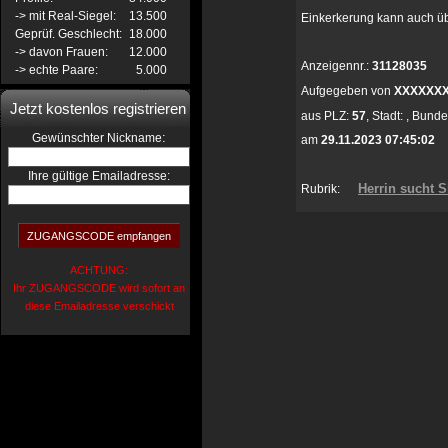
-> mit Real-Siegel:
13.500
Einkerkerung kann auch üb
Geprüf. Geschlecht:
18.000
-> davon Frauen:
12.000
Anzeigennr.:
31128035
-> echte Paare:
5.000
Aufgegeben von
XXXXXX
Jetzt kostenlos registrieren
aus
PLZ:
57
,
Stadt:
,
Bunde
:
Gewünschter Nickname
am
29.11.2023 07:45:02
Ihre gültige Emailadresse:
Herrin sucht 
Rubrik:
ACHTUNG:
Ihr ZUGANGSCODE wird sofort an
diese Emailadresse verschickt