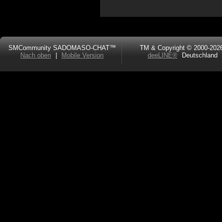
SMCommunity SADOMASO-CHAT™
TM & Copyright © 2000-202
Nach oben
|
Mobile Version
deeLINE®
Deutschland