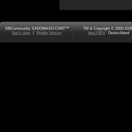
SMCommunity SADOMASO-CHAT™
TM & Copyright © 2000-202
Nach oben
|
Mobile Version
deeLINE®
Deutschland