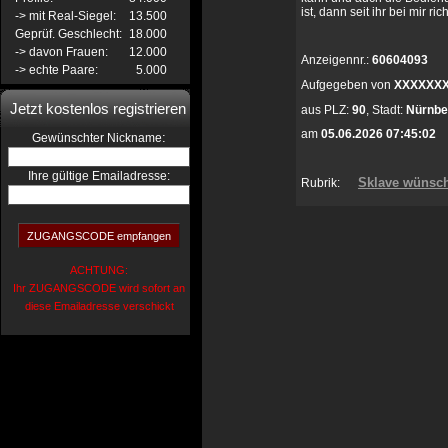
ist, dann seit ihr bei mir 
-> mit Real-Siegel:
13.500
Geprüf. Geschlecht:
18.000
-> davon Frauen:
12.000
Anzeigennr.:
60604093
-> echte Paare:
5.000
Aufgegeben von
XXXXXX
Jetzt kostenlos registrieren
aus
PLZ:
90
,
Stadt:
Nürnbe
am
05.06.2026 07:45:02
:
Gewünschter Nickname
Ihre gültige Emailadresse:
Sklave wünsch
Rubrik:
ACHTUNG:
Ihr ZUGANGSCODE wird sofort an
diese Emailadresse verschickt