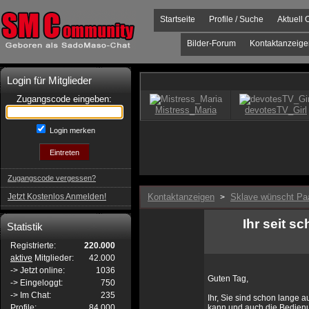
Startseite
Profile / Suche
Aktuell 
Bilder-Forum
Kontaktanzeige
Login für Mitglieder
Zugangscode eingeben:
Login merken
Zugangscode vergessen?
Jetzt Kostenlos Anmelden!
Kontaktanzeigen
Sklave wünscht Pa
>
Ihr seit s
Statistik
Registrierte:
220.000
aktive
Mitglieder:
42.000
-> Jetzt online:
1036
Guten Tag,
-> Eingeloggt:
750
-> Im Chat:
235
Ihr, Sie sind schon lange
Profile:
84.000
kann und auch die Bedienun