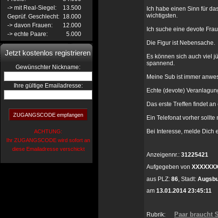
-> mit Real-Siegel:
13.500
Ich habe einen Sinn für da
wichtigsten.
Geprüf. Geschlecht:
18.000
-> davon Frauen:
12.000
Ich suche eine devote Fra
-> echte Paare:
5.000
Die Figur ist Nebensache.
Jetzt kostenlos registrieren
Es können sich auch viel j
spannend.
:
Gewünschter Nickname
Meine Sub ist immer anwes
Ihre gültige Emailadresse:
Echte (devote) Veranlagung
Das erste Treffen findet an 
Ein Telefonat vorher sollte
Bei Interesse, melde Dich e
ACHTUNG:
Ihr ZUGANGSCODE wird sofort an
diese Emailadresse verschickt
Anzeigennr.:
31225421
Aufgegeben von
XXXXXX
aus
PLZ:
86
,
Stadt:
Augsbu
am
13.01.2014 23:45:11
Paar braucht 
Rubrik: