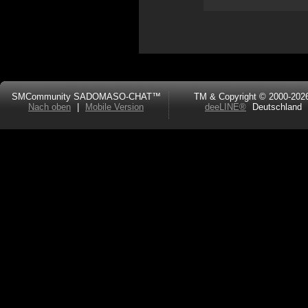
SMCommunity SADOMASO-CHAT™
TM & Copyright © 2000-202
Nach oben
|
Mobile Version
deeLINE®
Deutschland