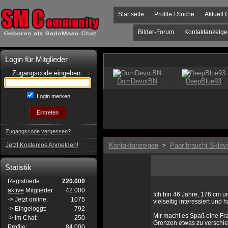
Startseite
Profile / Suche
Aktuell 
Bilder-Forum
Kontaktanzeige
Login für Mitglieder
Zugangscode eingeben:
Login merken
Zugangscode vergessen?
Jetzt Kostenlos Anmelden!
Kontaktanzeigen
Paar braucht Sklav
>
Statistik
Registrierte:
220.000
aktive
Mitglieder:
42.000
Ich bin 46 Jahre, 176 cm u
-> Jetzt online:
1075
vielseitig interessiert und
-> Eingeloggt:
792
Mir macht es Spaß eine Fr
-> Im Chat:
250
Grenzen etwas zu verschi
Profile:
84.000