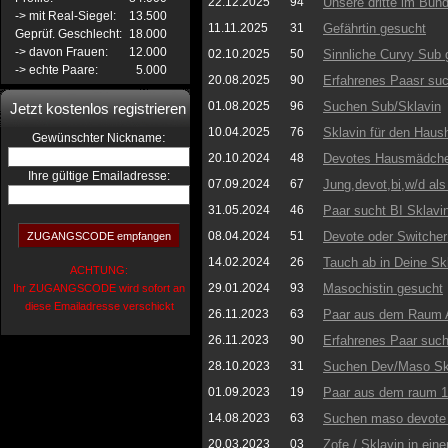
22.12.2025
94
Unsere dritte im Bun
-> mit Real-Siegel:
13.500
11.11.2025
31
Gefährtin gesucht
Geprüf. Geschlecht:
18.000
-> davon Frauen:
12.000
02.10.2025
50
Sinnliche Curvy Sub 
-> echte Paare:
5.000
20.08.2025
90
Erfahrenes Paasr suc
01.08.2025
96
Suchen Sub/Sklavin
Jetzt kostenlos registrieren
10.04.2025
76
Sklavin für den Haus
:
Gewünschter Nickname
20.10.2024
48
Devotes Hausmädchen
Ihre gültige Emailadresse:
07.09.2024
67
Jung,devot,bi,w/d al
31.05.2024
46
Paar sucht BI Sklavi
08.04.2024
51
Devote oder Switcher
14.02.2024
26
Tauch ab in Deine Sk
ACHTUNG:
29.01.2024
93
Masochistin gesucht
Ihr ZUGANGSCODE wird sofort an
diese Emailadresse verschickt
26.11.2023
63
Paar aus dem Raum A
26.11.2023
90
Erfahrenes Paar such
28.10.2023
31
Suchen Dev/Maso Sk
01.09.2023
19
Paar aus dem raum 19
14.08.2023
63
Suchen maso devote
20.03.2023
03
Zofe / Sklavin in eine