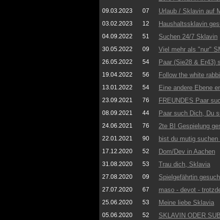
09.03.2023
07
Urlaub / Sklavin auf 
03.02.2023
12
Haushaltssklavin ge
04.09.2022
51
Suchen 24/7 Sklavin
30.05.2022
09
Viel mehr als "nur" S
26.05.2022
54
Paar (Sie28 & Er43) 
19.04.2022
56
Follow the white rabbi
13.01.2022
54
Eine andere Ebene e
23.09.2021
76
FREUNDES Paar such
08.09.2021
44
Paar such Dich, Du s
24.06.2021
76
2te BI Gespielung ge
22.01.2021
90
bist du mutig suchen 
17.12.2020
52
Dom/Dev in Aachen
31.08.2020
53
Trau dich, Sklavia
27.08.2020
09
Spielgefährtin gesuch
27.07.2020
67
maso - devot - trot
25.06.2020
53
Meine liebe Sklavia
05.06.2020
52
SKLAVIN ODER SUB w