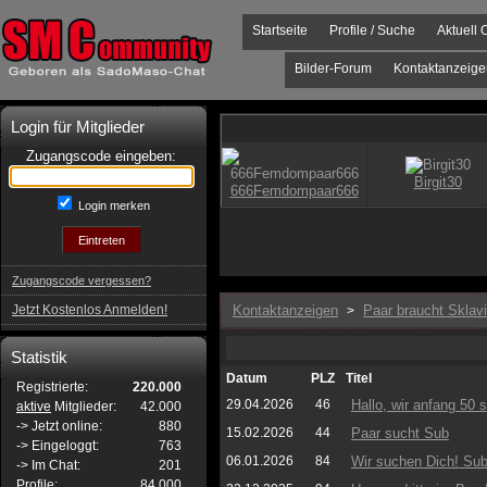
Startseite
Profile / Suche
Aktuell 
Bilder-Forum
Kontaktanzeige
Login für Mitglieder
Zugangscode eingeben:
Login merken
Zugangscode vergessen?
Jetzt Kostenlos Anmelden!
Kontaktanzeigen
Paar braucht Sklav
>
Statistik
Datum
PLZ
Titel
Registrierte:
220.000
29.04.2026
46
Hallo, wir anfang 50 
aktive
Mitglieder:
42.000
-> Jetzt online:
880
15.02.2026
44
Paar sucht Sub
-> Eingeloggt:
763
06.01.2026
84
Wir suchen Dich! Sub 
-> Im Chat:
201
Profile:
84.000