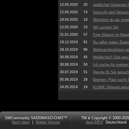
12.05.2020
20
weiblicher Gegenpol 
12.05.2020
74
Gesucht wird Sklavin
29.04.2020
10
Möchtest du als magd
12.02.2020
10
Wir suchen Sie
31.01.2020
57
Eine Sklavin im Rau
19.12.2019
81
Du willst reales Eig
28.10.2019
86
Weihnachtssklavin g
30.08.2019
45
Weibliche!!! Sub ges
30.08.2019
50
Ich suche für meinen
30.07.2019
51
Devote Bi Sie gesuch
05.06.2019
28
Bremen: Paar sucht S
24.05.2019
19
KLINIK Sklaven gesu
SMCommunity SADOMASO-CHAT™
TM & Copyright © 2000-202
Nach oben
|
Mobile Version
deeLINE®
Deutschland