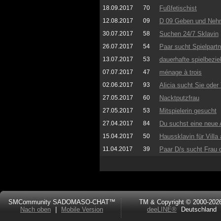
18.09.2017
70
Fußfetischist
12.08.2017
09
D 09 Geben und Ne
30.07.2017
58
Suchen 24/7 Sklavin
26.07.2017
54
Paar sucht Spielpartn
13.07.2017
53
dauerhafte spielbezi
07.07.2017
47
ménage à trois
02.06.2017
93
Alicia sucht Sie oder
27.05.2017
60
Nacktputzfrau
27.05.2017
53
Mitspielerin gesucht
27.04.2017
84
Du suchst eine neue 
15.04.2017
50
Haussklavin für Villa
11.04.2017
39
Paar D/s sucht Frau 
SMCommunity SADOMASO-CHAT™
TM & Copyright © 2000-202
Nach oben
|
Mobile Version
deeLINE®
Deutschland