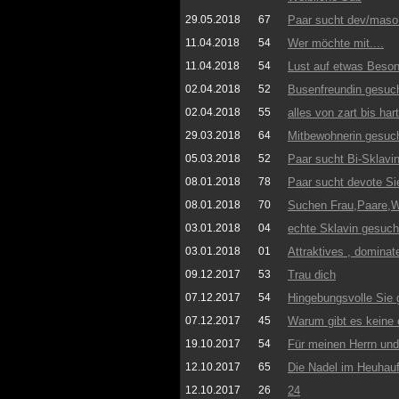
29.05.2018
67
Paar sucht dev/maso 
11.04.2018
54
Wer möchte mit....
11.04.2018
54
Lust auf etwas Beso
02.04.2018
52
Busenfreundin gesuch
02.04.2018
55
alles von zart bis hart
29.03.2018
64
Mitbewohnerin gesuch
05.03.2018
52
Paar sucht Bi-Sklavin
08.01.2018
78
Paar sucht devote Si
08.01.2018
70
Suchen Frau,Paare,Wi
03.01.2018
04
echte Sklavin gesuch
03.01.2018
01
Attraktives , dominat
09.12.2017
53
Trau dich
07.12.2017
54
Hingebungsvolle Sie 
07.12.2017
45
Warum gibt es keine 
19.10.2017
54
Für meinen Herrn und
12.10.2017
65
Die Nadel im Heuhau
12.10.2017
26
24