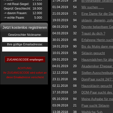
17.04.2019
26
Bi-veranlagte Sklavin
-> mit Real-Siegel:
13.500
01.04.2019
54
Wir suchen .....
Geprüf. Geschlecht:
18.000
-> davon Frauen:
12.000
21.03.2019
71
Eine Dame für die D
-> echte Paare:
5.000
19.03.2019
94
sklavin, dienerin, zo
08.03.2019
50
Devote belastbare Ge
Jetzt kostenlos registrieren
04.03.2019
32
Traust du dich ?
:
Gewünschter Nickname
30.01.2019
46
Erfahrene Herrin suc
Ihre gültige Emailadresse:
18.01.2019
90
Bis du Mutig dann me
10.01.2019
56
Sklavin gesucht
09.01.2019
39
Hausmädchen für ält
04.01.2019
20
Akademiker Ehepaar 
ACHTUNG:
12.12.2018
48
Stellen Ausschreibun
Ihr ZUGANGSCODE wird sofort an
diese Emailadresse verschickt
23.11.2018
96
DomPaar sucht 24/7 
02.11.2018
08
Haussklavin gesucht
17.10.2018
10
DOM-Paar sucht dev. 
05.10.2018
94
Meine Aufgabe für me
03.09.2018
21
Paar sucht Sklavin
13.08.2018
38
Weibliche Sub