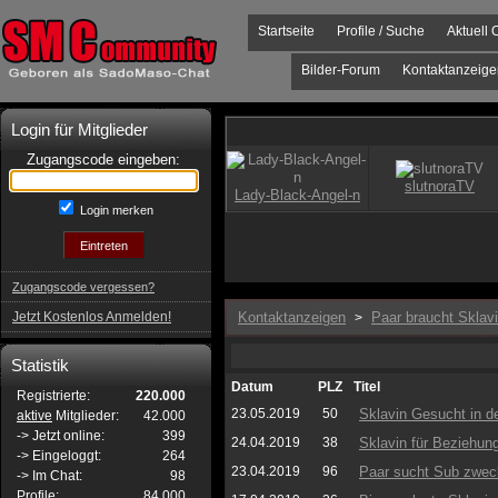
Startseite
Profile / Suche
Aktuell 
Bilder-Forum
Kontaktanzeige
Login für Mitglieder
Zugangscode eingeben:
Login merken
Zugangscode vergessen?
Jetzt Kostenlos Anmelden!
Kontaktanzeigen
Paar braucht Sklav
>
Statistik
Datum
PLZ
Titel
Registrierte:
220.000
23.05.2019
50
Sklavin Gesucht in 
aktive
Mitglieder:
42.000
-> Jetzt online:
399
24.04.2019
38
Sklavin für Beziehun
-> Eingeloggt:
264
23.04.2019
96
Paar sucht Sub zwec
-> Im Chat:
98
Profile:
84.000