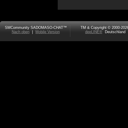
SMCommunity SADOMASO-CHAT™
TM & Copyright © 2000-202
Nach oben
|
Mobile Version
deeLINE®
Deutschland