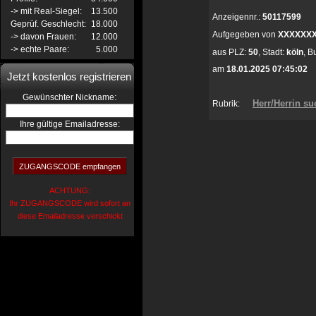
-> mit Real-Siegel:
13.500
Anzeigennr.:
50117599
Geprüf. Geschlecht:
18.000
Aufgegeben von
XXXXXX
-> davon Frauen:
12.000
-> echte Paare:
5.000
aus
PLZ:
50
,
Stadt:
köln
,
B
am
18.01.2025 07:45:02
Jetzt kostenlos registrieren
:
Gewünschter Nickname
Herr/Herrin su
Rubrik:
Ihre gültige Emailadresse:
ACHTUNG:
Ihr ZUGANGSCODE wird sofort an
diese Emailadresse verschickt