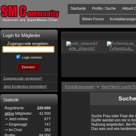
Startseite
Profile / Suche
Aktuell 
Bilder-Forum
Kontaktanzeige
Login für Mitglieder
Zugangscode eingeben:
Login merken
Zugangscode vergessen?
Jetzt Kostenlos Anmelden!
Kontaktanzeigen
Herr/Herrin sucht P
>
Suche 
Statistik
Registrierte:
220.000
aktive
Mitglieder:
42.000
Suche Frau oder Paar die i
-> Jetzt online:
877
Du/Ihr werdet von mir in Ki
-> Eingeloggt:
747
Nutzung angeboten. Bei Paa
Das was und wie bestimme i
-> Im Chat:
282
Profile:
84.000