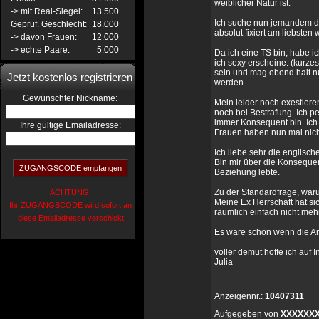
weiblicher Natur ist.
-> mit Real-Siegel:
13.500
Ich suche nun jemandem de
Geprüf. Geschlecht:
18.000
absolut fixiert am liebsten
-> davon Frauen:
12.000
-> echte Paare:
5.000
Da ich eine TS bin, habe ic
ich sexy erscheine. (kurze
sein und mag ebend halt 
Jetzt kostenlos registrieren
werden.
:
Gewünschter Nickname
Mein leider noch exestiere
noch bei Bestrafung. Ich p
immer Konsequent bin. Ich 
Ihre gültige Emailadresse:
Frauen haben nun mal nicht
Ich liebe sehr die englisch
Bin mir über die Konseque
Beziehung lebte.
Zu der Standardfrage, waru
ACHTUNG:
Meine Ex Herrschaft hat s
Ihr ZUGANGSCODE wird sofort an
räumlich einfach nicht mehr
diese Emailadresse verschickt
Es wäre schön wenn die An
voller demut hoffe ich auf 
Julia
Anzeigennr.:
10407311
Aufgegeben von
XXXXXX