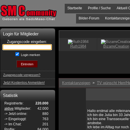
Startseite
Profile / Suche
Aktuell 
Bilder-Forum
Kontaktanzeige
Login für Mitglieder
Zugangscode eingeben:
Login merken
Zugangscode vergessen?
Jetzt Kostenlos Anmelden!
Kontaktanzeigen
TV wünscht Herr/He
>
Statistik
Registrierte:
220.000
aktive
Mitglieder:
42.000
Hallo erstmal alle miteinan
-> Jetzt online:
880
ich bin die Julia bin 33 
-> Eingeloggt:
763
Ich bin eine Transsexuelle
anstrebe.
-> Im Chat:
201
Ich lebe im Alltag nur noc
Profile:
84.000