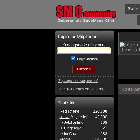
Startse
Login für Mitglieder
Zugangscode eingeben:
Login merken
Zugangscode vergessen?
Jetzt Kostenlos Anmelden!
Kontaktan
Statistik
Registrierte:
220.000
aktive
Mitglieder:
42.000
-> Jetzt online:
698
-> Eingeloggt:
521
-> Im Chat:
183
Profile:
84.000