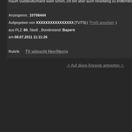
Raum Süddeutschland wäre schön, ich bin aber auch reisefähig zu entfernter
Anzeigennr.:
10708444
Profil ansehen
Aufgegeben von
XXXXXXXXXXXXXXXX
[TV/TS]
(
)
aus
PLZ:
80
,
Stadt:
,
Bundesland:
Bayern
am
08.07.2011 11:11:26
TV wünscht Herr/Herrin
Rubrik:
-< Auf diese Anzeige antworten >-