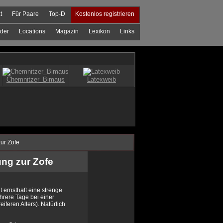
t
Für Paare
Top-D
Kostenlos registrieren
der
Locations
Magazin
Lexikon
Links
ur Zofe
ng zur Zofe
t ernsthaft eine strenge
rere Tage bei einer
eren Alters). Natürlich