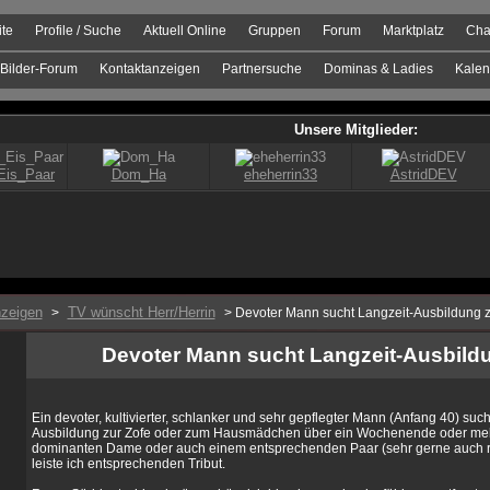
ite
Profile / Suche
Aktuell Online
Gruppen
Forum
Marktplatz
Cha
Bilder-Forum
Kontaktanzeigen
Partnersuche
Dominas & Ladies
Kalen
zeigen
TV wünscht Herr/Herrin
>
> Devoter Mann sucht Langzeit-Ausbildung z
Devoter Mann sucht Langzeit-Ausbildu
Ein devoter, kultivierter, schlanker und sehr gepflegter Mann (Anfang 40) such
Ausbildung zur Zofe oder zum Hausmädchen über ein Wochenende oder meh
dominanten Dame oder auch einem entsprechenden Paar (sehr gerne auch reif
leiste ich entsprechenden Tribut.