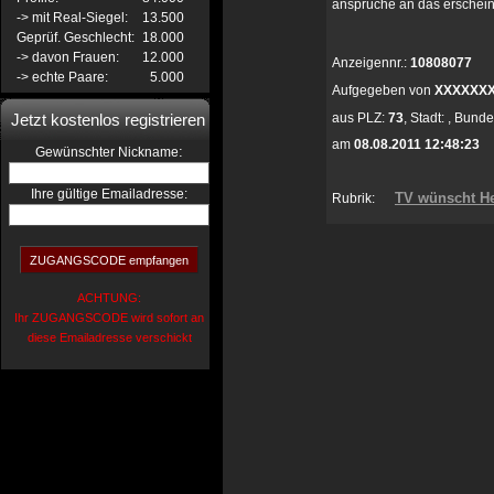
ansprüche an das erschei
-> mit Real-Siegel:
13.500
Geprüf. Geschlecht:
18.000
-> davon Frauen:
12.000
Anzeigennr.:
10808077
-> echte Paare:
5.000
Aufgegeben von
XXXXXX
Jetzt kostenlos registrieren
aus
PLZ:
73
,
Stadt:
,
Bunde
am
08.08.2011 12:48:23
:
Gewünschter Nickname
Ihre gültige Emailadresse:
TV wünscht He
Rubrik:
ACHTUNG:
Ihr ZUGANGSCODE wird sofort an
diese Emailadresse verschickt