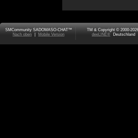
SMCommunity SADOMASO-CHAT™
TM & Copyright © 2000-202
Nach oben
|
Mobile Version
deeLINE®
Deutschland