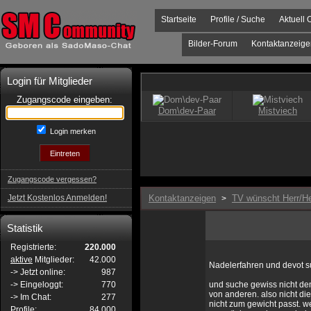
Startseite
Profile / Suche
Aktuell 
Bilder-Forum
Kontaktanzeige
Login für Mitglieder
Zugangscode eingeben:
Login merken
Zugangscode vergessen?
Jetzt Kostenlos Anmelden!
Kontaktanzeigen
TV wünscht Herr/He
>
Statistik
Registrierte:
220.000
aktive
Mitglieder:
42.000
Nadelerfahren und devot su
-> Jetzt online:
987
-> Eingeloggt:
770
und suche gewiss nicht den
von anderen. also nicht d
-> Im Chat:
277
nicht zum gewicht passt. w
Profile:
84.000