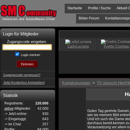
Startseite
Profile / Suche
Aktuell 
Bilder-Forum
Kontaktanzeige
Login für Mitglieder
Zugangscode eingeben:
Login merken
Zugangscode vergessen?
Jetzt Kostenlos Anmelden!
Kontaktanzeigen
TV wünscht Herr/He
>
Ha
Statistik
Registrierte:
220.000
aktive
Mitglieder:
42.000
Guten Tag geehrte Damen,
-> Jetzt online:
930
wie sie meinem Bild entneh
-> Eingeloggt:
643
Und ich such die Dame der
durchaus bereit kennen zu 
-> Im Chat:
257
Voraussetzung vor allem ist
Profile:
84.000