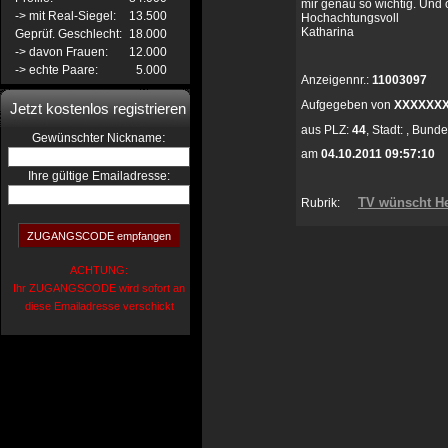
mir genau so wichtig. Und
-> mit Real-Siegel:
13.500
Hochachtungsvoll
Katharina
Geprüf. Geschlecht:
18.000
-> davon Frauen:
12.000
-> echte Paare:
5.000
Anzeigennr.:
11003097
Aufgegeben von
XXXXXX
Jetzt kostenlos registrieren
aus
PLZ:
44
,
Stadt:
,
Bunde
:
Gewünschter Nickname
am
04.10.2011 09:57:10
Ihre gültige Emailadresse:
TV wünscht He
Rubrik:
ACHTUNG:
Ihr ZUGANGSCODE wird sofort an
diese Emailadresse verschickt