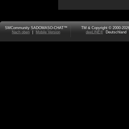
SMCommunity SADOMASO-CHAT™
TM & Copyright © 2000-202
Nach oben
|
Mobile Version
deeLINE®
Deutschland