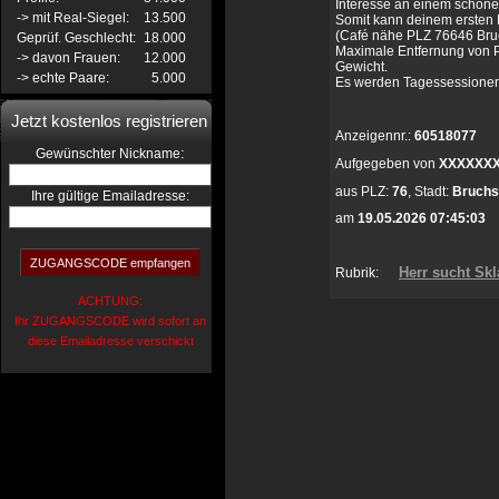
Interesse an einem schöne
-> mit Real-Siegel:
13.500
Somit kann deinem ersten Ke
(Café nähe PLZ 76646 Bruch
Geprüf. Geschlecht:
18.000
Maximale Entfernung von 
-> davon Frauen:
12.000
Gewicht.
-> echte Paare:
5.000
Es werden Tagessessionen a
Jetzt kostenlos registrieren
Anzeigennr.:
60518077
:
Gewünschter Nickname
Aufgegeben von
XXXXXX
aus
PLZ:
76
,
Stadt:
Bruchsa
Ihre gültige Emailadresse:
am
19.05.2026 07:45:03
Herr sucht Skl
Rubrik:
ACHTUNG:
Ihr ZUGANGSCODE wird sofort an
diese Emailadresse verschickt