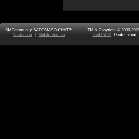
SMCommunity SADOMASO-CHAT™
TM & Copyright © 2000-202
Nach oben
|
Mobile Version
deeLINE®
Deutschland