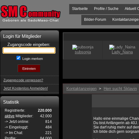
Startseite
Profile / Suche
Aktuell 
Bilder-Forum
Kontaktanzeige
Login für Mitglieder
Zugangscode eingeben:
Login merken
Zugangscode vergessen?
Jetzt Kostenlos Anmelden!
Kontaktanzeigen
Herr sucht Sklavin
>
Statistik
Registrierte:
220.000
aktive
Mitglieder:
42.000
Hallo eine einmalige Chan
-> Jetzt online:
814
Du bist Anfängerin ab 40J
-> Eingeloggt:
484
Sie darf ruhig mehr auf d
Ich bilde dich gern sorgsam
-> Im Chat:
221
Profile:
84.000