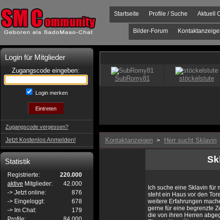
Startseite
Profile / Suche
Aktuell 
Bilder-Forum
Kontaktanzeige
Login für Mitglieder
Zugangscode eingeben:
Login merken
Zugangscode vergessen?
Jetzt Kostenlos Anmelden!
Kontaktanzeigen
Herr sucht Sklavin
>
Sk
Statistik
Registrierte:
220.000
aktive
Mitglieder:
42.000
Ich suche eine Sklavin für
-> Jetzt online:
876
steht ein Haus vor den Tor
-> Eingeloggt:
678
weitere Erfahrungen mach
gerne für eine begrenzte Z
-> Im Chat:
179
die von ihren Herren abg
Profile:
84.000