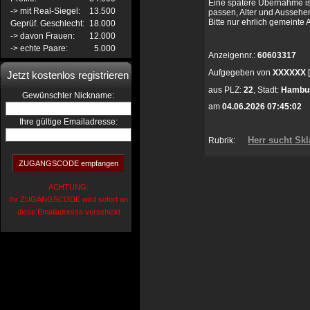
Eine spätere Übernahme is
-> mit Real-Siegel:
13.500
passen, Alter und Aussehen 
Bitte nur ehrlich gemeinte 
Geprüf. Geschlecht:
18.000
-> davon Frauen:
12.000
-> echte Paare:
5.000
Anzeigennr.:
60603317
Aufgegeben von
XXXXXX
Jetzt kostenlos registrieren
aus
PLZ:
22
,
Stadt:
Hambu
:
Gewünschter Nickname
am
04.06.2026 07:45:02
Ihre gültige Emailadresse:
Herr sucht Skl
Rubrik:
ACHTUNG:
Ihr ZUGANGSCODE wird sofort an
diese Emailadresse verschickt