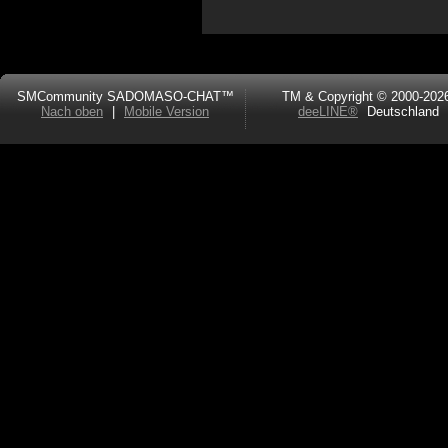
SMCommunity SADOMASO-CHAT™
TM & Copyright © 2000-202
Nach oben
|
Mobile Version
deeLINE®
Deutschland