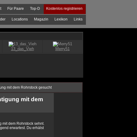
t
Für Paare
Top-D
Kostenlos registrieren
der
Locations
Magazin
Lexikon
Links
gung mit dem Rohrstock gesucht
htigung mit dem
g mit dem Rohrstock sehnt.
egend erwartest. Du erhälst