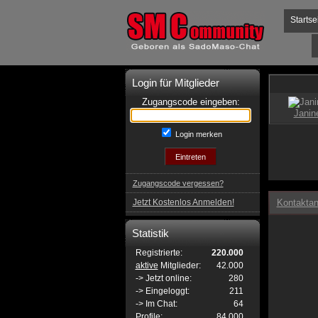
Startse
Login für Mitglieder
Zugangscode eingeben:
Login merken
Zugangscode vergessen?
Jetzt Kostenlos Anmelden!
Kontaktan
Statistik
Registrierte:
220.000
aktive
Mitglieder:
42.000
-> Jetzt online:
280
-> Eingeloggt:
211
-> Im Chat:
64
Profile:
84.000