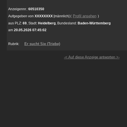
Anzeigennr.:
60510350
Profil ansehen
Aufgegeben von
XXXXXXXX
[männlich]
(
)
aus
PLZ:
69
,
Stadt:
Heidelberg
,
Bundesland:
Baden-Württemberg
am
20.05.2026 07:45:02
Er sucht Sie (Triebe)
Rubrik:
-< Auf diese Anzeige antworten >-