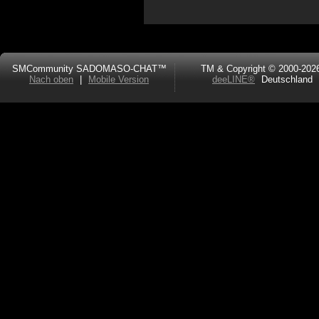
SMCommunity SADOMASO-CHAT™
TM & Copyright © 2000-202
Nach oben
|
Mobile Version
deeLINE®
Deutschland