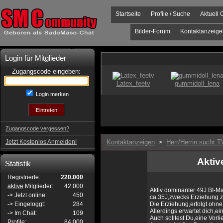
Startseite
Profile / Suche
Aktuell 
Bilder-Forum
Kontaktanzeige
Login für Mitglieder
Zugangscode eingeben:
Login merken
Zugangscode vergessen?
Jetzt Kostenlos Anmelden!
Kontaktanzeigen
Herr/Herrin sucht T
>
Aktiv
Statistik
Registrierte:
220.000
aktive
Mitglieder:
42.000
Aktiv dominanter 49J BI-Ma
-> Jetzt online:
450
ca.35J,zwecks Erziehung z
-> Eingeloggt:
284
Die Erziehung,erfolgt ohn
Allerdings erwartet dich,e
-> Im Chat:
109
Auch solltest Du,eine Vorl
Profile:
84.000