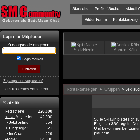
Startseite
Profile / Suche
Aktuell 
Bilder-Forum
Kontaktanzeige
Login für Mitglieder
Zugangscode eingeben:
Login merken
Zugangscode vergessen?
Jetzt Kostenlos Anmelden!
Kontaktanzeigen
Gruppen
>
> Lexi suc
Statistik
Registrierte:
220.000
aktive
Mitglieder:
42.000
Süße Sklavin bietet sich z
-> Jetzt online:
754
Es gelten SSC regeln. Dom
-> Eingeloggt:
621
Und bekommen bei Eignun
plaudern
-> Im Chat:
229
Profile:
84.000