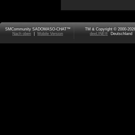
SMCommunity SADOMASO-CHAT™
TM & Copyright © 2000-202
Nach oben
|
Mobile Version
deeLINE®
Deutschland