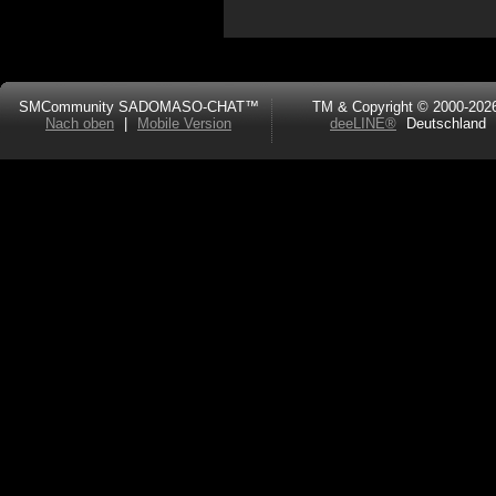
SMCommunity SADOMASO-CHAT™
TM & Copyright © 2000-202
Nach oben
|
Mobile Version
deeLINE®
Deutschland