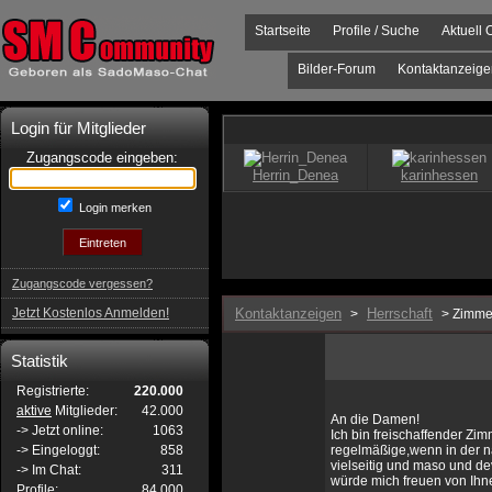
Startseite
Profile / Suche
Aktuell 
Bilder-Forum
Kontaktanzeige
Login für Mitglieder
Zugangscode eingeben:
Login merken
Zugangscode vergessen?
Jetzt Kostenlos Anmelden!
Kontaktanzeigen
Herrschaft
>
> Zimm
Statistik
Registrierte:
220.000
aktive
Mitglieder:
42.000
An die Damen!
-> Jetzt online:
1063
Ich bin freischaffender Zi
-> Eingeloggt:
858
regelmäßige,wenn in der nä
vielseitig und maso und de
-> Im Chat:
311
würde mich freuen von Ihn
Profile:
84.000