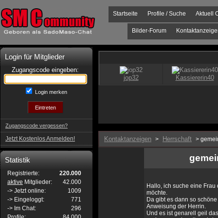
Startseite
Profile / Suche
Aktuell 
Bilder-Forum
Kontaktanzeige
Login für Mitglieder
Zugangscode eingeben:
Login merken
Zugangscode vergessen?
Jetzt Kostenlos Anmelden!
Kontaktanzeigen
Herrschaft
>
> gemein
gemein
Statistik
Registrierte:
220.000
aktive
Mitglieder:
42.000
Hallo, ich suche eine Frau
-> Jetzt online:
1009
möchte.
-> Eingeloggt:
771
Da gibt es dann so schöne
Anweisung der Herrin.
-> Im Chat:
296
Und es ist genarell geil 
Profile:
84.000