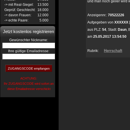
und man noch geiler wird 
-> mit Real-Siegel:
13.500
Geprüf. Geschlecht:
18.000
-> davon Frauen:
12.000
Anzeigennr.:
70522226
-> echte Paare:
5.000
Aufgegeben von
XXXXXX
aus
PLZ:
54
,
Stadt:
Daun
,
Jetzt kostenlos registrieren
am
25.05.2017 13:54:50
:
Gewünschter Nickname
Herrschaft
Rubrik:
Ihre gültige Emailadresse:
ACHTUNG:
Ihr ZUGANGSCODE wird sofort an
diese Emailadresse verschickt