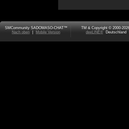
SMCommunity SADOMASO-CHAT™
TM & Copyright © 2000-202
Nach oben
|
Mobile Version
deeLINE®
Deutschland