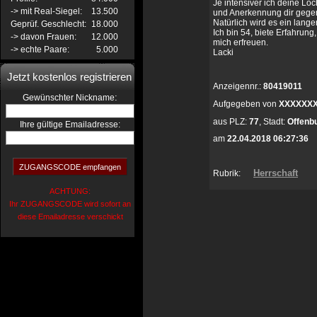
Je intensiver ich deine L
-> mit Real-Siegel:
13.500
und Anerkennung dir gege
Natürlich wird es ein lan
Geprüf. Geschlecht:
18.000
Ich bin 54, biete Erfahrun
-> davon Frauen:
12.000
mich erfreuen.
-> echte Paare:
5.000
Lacki
Jetzt kostenlos registrieren
Anzeigennr.:
80419011
:
Gewünschter Nickname
Aufgegeben von
XXXXXX
aus
PLZ:
77
,
Stadt:
Offenb
Ihre gültige Emailadresse:
am
22.04.2018 06:27:36
Herrschaft
Rubrik:
ACHTUNG:
Ihr ZUGANGSCODE wird sofort an
diese Emailadresse verschickt