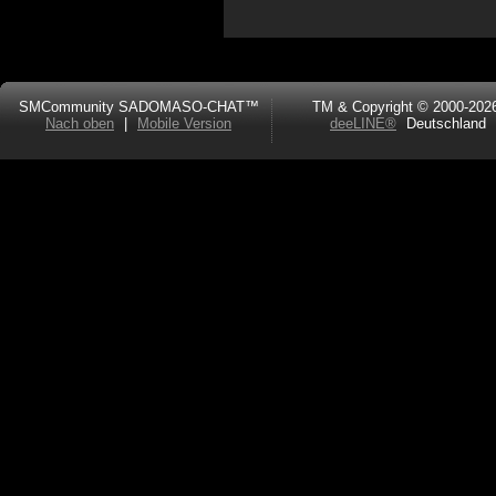
SMCommunity SADOMASO-CHAT™
TM & Copyright © 2000-202
Nach oben
|
Mobile Version
deeLINE®
Deutschland