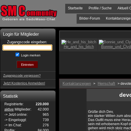
Startseite
Profile / Suche
Aktuell 
Bilder-Forum
Kontaktanzeige
Login für Mitglieder
Zugangscode eingeben:
Login merken
Zugangscode vergessen?
Jetzt Kostenlos Anmelden!
Kontaktanzeigen
Herrschaft
>
> devote
devo
Statistik
Registrierte:
220.000
aktive
Mitglieder:
42.000
Grüße dich Dev,
-> Jetzt online:
965
ein starker Willen zum abs
-> Eingeloggt:
739
Das Outfit muss eine Herau
sein mit erhobenem Kopf d
-> Im Chat:
276
gehen wird mich stolz mac
Profile:
84.000