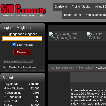
Startseite
Profile / Suche
Aktuell 
Bilder-Forum
Kontaktanzeige
Login für Mitglieder
Zugangscode eingeben:
Login merken
Zugangscode vergessen?
Jetzt Kostenlos Anmelden!
Kontaktanzeigen
Herrschaft
>
> schlan
Statistik
Registrierte:
220.000
aktive
Mitglieder:
42.000
Intressierte erziehungsuc
-> Jetzt online:
1298
gross 160-175, gewicht 50-
-> Eingeloggt:
880
bleiben.gleichzeitig auch a
intressierte melden sich k
-> Im Chat:
258
sklavin kann auch mitbewo
Profile:
84.000