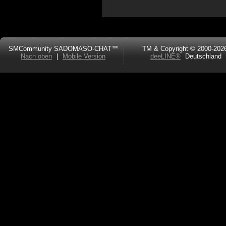
SMCommunity SADOMASO-CHAT™
TM & Copyright © 2000-202
Nach oben
|
Mobile Version
deeLINE®
Deutschland