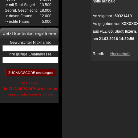
hoffe auf bald
-> mit Real-Siegel:
13.500
Geprüf. Geschlecht:
18.000
-> davon Frauen:
12.000
Anzeigennr.:
60321419
-> echte Paare:
5.000
Aufgegeben von
XXXXXX
aus
PLZ:
60
,
Stadt:
luzern
,
Jetzt kostenlos registrieren
am
21.03.2016 14:30:56
:
Gewünschter Nickname
Herrschaft
Rubrik:
Ihre gültige Emailadresse:
ACHTUNG:
Ihr ZUGANGSCODE wird sofort an
diese Emailadresse verschickt