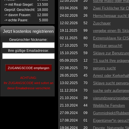
12.05.2026
20
suche maso oder mas
-> mit Real-Siegel:
13.500
03.04.2026
30
Zwei Ficklöcher fùr C
Geprüf. Geschlecht:
18.000
-> davon Frauen:
12.000
24.02.2026
26
Herrscherpaar sucht
-> echte Paare:
5.000
12.02.2026
52
Zuschauer
19.11.2025
99
vergebe einen Bi Skl
Jetzt kostenlos registrieren
02.11.2025
80
Extremsklave für CIS
:
Gewünschter Nickname
17.10.2025
70
Besitzer gesucht!
Ihre gültige Emailadresse:
15.10.2025
59
Sklave zur Benutzun
05.09.2025
12
TS sucht Ihre prägen
22.08.2025
70
pervers sucht
26.05.2025
45
Arrest oder Kerkerha
ACHTUNG:
13.02.2025
70
Sklave sucht pervers
Ihr ZUGANGSCODE wird sofort an
diese Emailadresse verschickt
11.12.2024
70
suche sehr außergew
21.10.2024
39
vierundzwanzigsiebe
21.10.2024
44
Weibliche Femdom
27.09.2024
09
Gummiobjekt/Rubberdo
17.08.2024
01
Eigentümer*in gesuch
19.04.2024
20
Devote, Naturgeile S