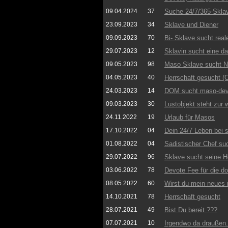
09.04.2024
37
Suche 24/7/365-Skla
23.09.2023
34
Sklave und Diener
09.09.2023
70
Bi- Sklave sucht real
29.07.2023
12
Sklavin sucht eine da
09.05.2023
98
Maso Sklave sucht N
04.05.2023
40
Herrschaft gesucht (
24.03.2023
14
DOM sucht maso-dev
09.03.2023
30
Lustobjekt steht zur 
24.11.2022
19
Urlaub für Masos
17.10.2022
04
Dein 24/7 Leben bei 
01.08.2022
04
Sadistischer Chef s
29.07.2022
96
Sklave sucht seine H
03.06.2022
78
Devote Fee für die d
08.05.2022
60
Wirst du mein neues
14.10.2021
78
Herrschaft gesucht
28.07.2021
49
Bist Du bereit ???
07.07.2021
10
Irgendwo da draußen..