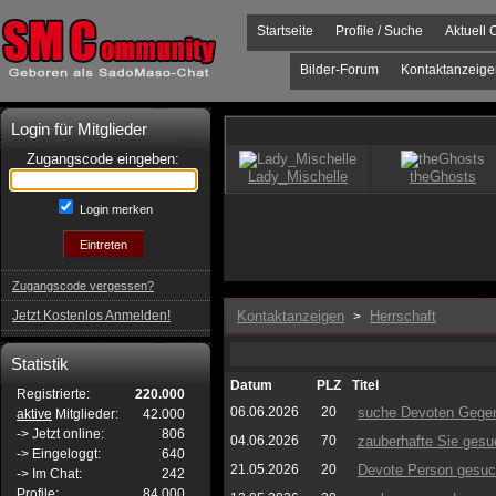
Startseite
Profile / Suche
Aktuell 
Bilder-Forum
Kontaktanzeige
Login für Mitglieder
Zugangscode eingeben:
Login merken
Zugangscode vergessen?
Jetzt Kostenlos Anmelden!
Kontaktanzeigen
Herrschaft
>
Statistik
Datum
PLZ
Titel
Registrierte:
220.000
06.06.2026
20
suche Devoten Gegen
aktive
Mitglieder:
42.000
-> Jetzt online:
806
04.06.2026
70
zauberhafte Sie gesu
-> Eingeloggt:
640
21.05.2026
20
Devote Person gesuc
-> Im Chat:
242
Profile:
84.000