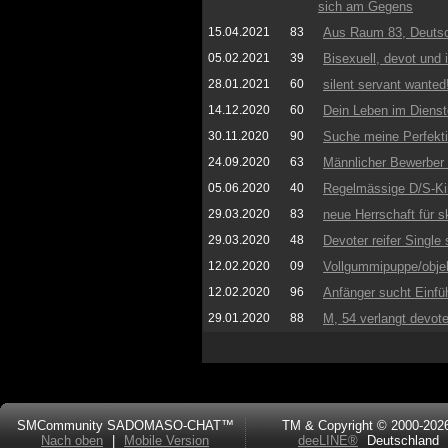
sich am Gegens
15.04.2021
83
Aus Raum 83, Deutsch
05.02.2021
39
Bisexuell, devot und 
28.01.2021
60
silent servant wanted
14.12.2020
60
Dein Leben im Dienst
30.11.2020
90
Suche meine Perfekt
24.09.2020
63
Männlicher Bewerber w
05.06.2020
40
Regelmässige D/S-Ki
29.03.2020
83
neue Herrschaft für s
29.03.2020
48
Devoter reifer Single
12.02.2020
09
Vollgummipuppe/objekt
12.02.2020
96
Anfänger sucht Einfü
29.01.2020
88
M, 54 verlangt devote
SMCommunity SADOMASO-CHAT™
TM & Copyright © 2000-202
Nach oben
|
Mobile Version
deeLINE®
Deutschland