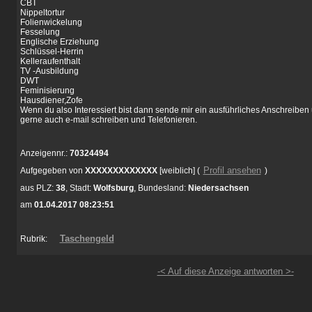
CBT
Nippeltortur
Folienwickelung
Fesselung
Englische Erziehung
Schlüssel-Herrin
Kelleraufenthalt
TV -Ausbildung
DWT
Feminisierung
Hausdiener,Zofe
Wenn du also Interessiert bist dann sende mir ein ausführliches Anschreibe
gerne auch e-mail schreiben und Telefonieren.
Anzeigennr.:
70324494
Profil ansehen
Aufgegeben von
XXXXXXXXXXXXX
[weiblich]
(
)
aus
PLZ:
38
,
Stadt:
Wolfsburg
,
Bundesland:
Niedersachsen
am
01.04.2017 08:23:51
Taschengeld
Rubrik:
-< Auf diese Anzeige antworten >-