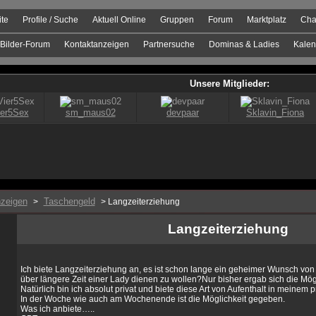
ite
Profile / Suche
Aktuell Online
Gruppen
Forum
Marktplatz
Cha
Bilder-Forum
Kontaktanzeigen
Partnersuche
Dominas & Ladies
Kalen
zeigen
Taschengeld
>
> Langzeiterziehung
Langzeiterziehung
Ich biete Langzeiterziehung an, es ist schon lange ein geheimer Wunsch von 
über längere Zeit einer Lady dienen zu wollen?Nur bisher ergab sich die Möglic
Natürlich bin ich absolut privat und biete diese Art von Aufenthalt in meinem p
In der Woche wie auch am Wochenende ist die Möglichkeit gegeben.
Was ich anbiete…..