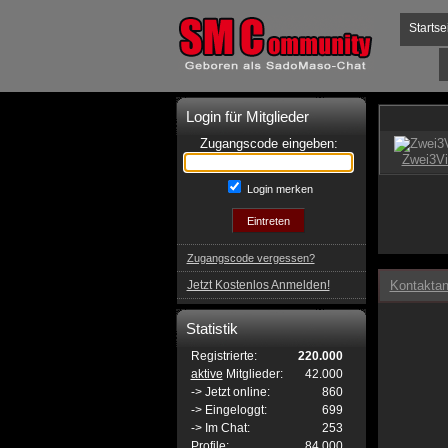
Startse
Login für Mitglieder
Zugangscode eingeben:
Login merken
Zugangscode vergessen?
Jetzt Kostenlos Anmelden!
Kontaktan
Statistik
Registrierte:
220.000
aktive
Mitglieder:
42.000
-> Jetzt online:
860
-> Eingeloggt:
699
-> Im Chat:
253
Profile:
84.000