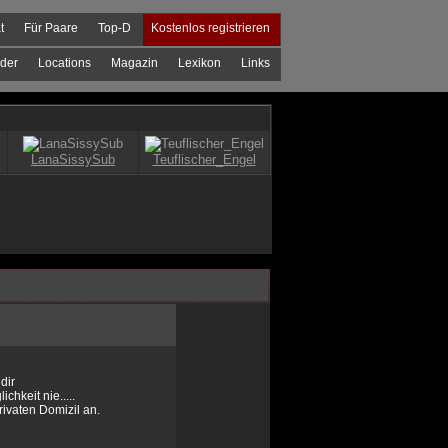
t
Für Paare
Top-D
Kostenlos registrieren
der
Locations
Magazin
Lexikon
Links
dir
hkeit nie.....
rivaten Domizil an.