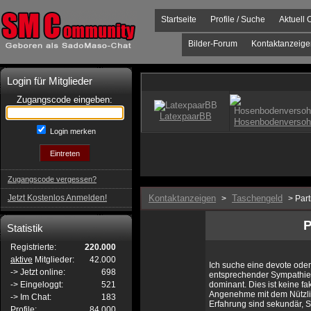
Startseite
Profile / Suche
Aktuell 
Bilder-Forum
Kontaktanzeige
Login für Mitglieder
Zugangscode eingeben:
Login merken
Zugangscode vergessen?
Jetzt Kostenlos Anmelden!
Kontaktanzeigen
Taschengeld
>
> Part
P
Statistik
Registrierte:
220.000
aktive
Mitglieder:
42.000
Ich suche eine devote od
-> Jetzt online:
698
entsprechender Sympathie is
-> Eingeloggt:
521
dominant. Dies ist keine 
Angenehme mit dem Nützlich
-> Im Chat:
183
Erfahrung sind sekundär, 
Profile:
84.000