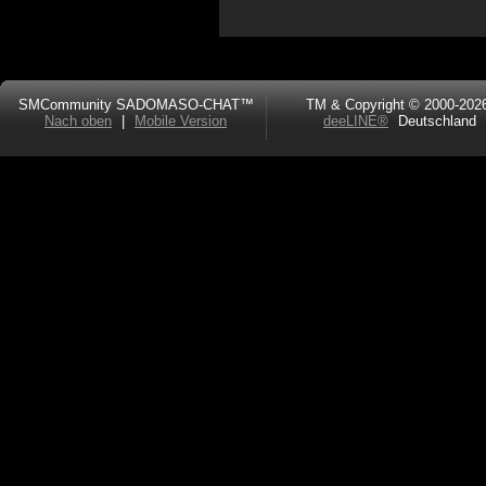
SMCommunity SADOMASO-CHAT™
TM & Copyright © 2000-202
Nach oben
|
Mobile Version
deeLINE®
Deutschland