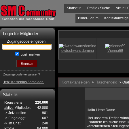
Startseite
Profile / Suche
Aktuell 
Bilder-Forum
Kontaktanzeige
Login für Mitglieder
Zugangscode eingeben:
Login merken
Zugangscode vergessen?
Jetzt Kostenlos Anmelden!
Kontaktanzeigen
Taschengeld
>
> Oral
Statistik
Registrierte:
220.000
aktive
Mitglieder:
42.000
Hallo Liebe Dame
-> Jetzt online:
901
-> Eingeloggt:
607
-Bei unserem Treffen wür
...sondern ich suche eine 
-> Im Chat:
240
verschiedenen Stellungen/
Profile:
84.000