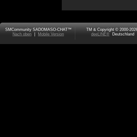
SMCommunity SADOMASO-CHAT™
TM & Copyright © 2000-202
Nach oben
|
Mobile Version
deeLINE®
Deutschland