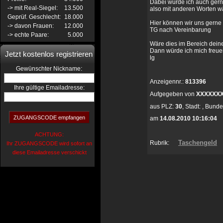
Dabei würde ich auch gern
-> mit Real-Siegel:
13.500
also mit anderen Worten wä
Geprüf. Geschlecht:
18.000
Hier können wir uns gerne 
-> davon Frauen:
12.000
TG nach Vereinbarung
-> echte Paare:
5.000
Wäre dies im Bereich deine
Dann würde ich mich freuen
Jetzt kostenlos registrieren
lg
:
Gewünschter Nickname
Anzeigennr.:
813396
Ihre gültige Emailadresse:
Aufgegeben von
XXXXXX
aus
PLZ:
30
,
Stadt:
,
Bunde
am
14.08.2010 10:16:04
ACHTUNG:
Taschengeld
Rubrik:
Ihr ZUGANGSCODE wird sofort an
diese Emailadresse verschickt