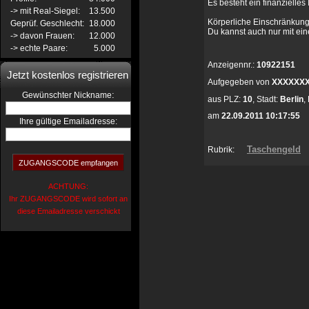
Es besteht ein finanzielles 
-> mit Real-Siegel:
13.500
Körperliche Einschränkung
Geprüf. Geschlecht:
18.000
Du kannst auch nur mit ei
-> davon Frauen:
12.000
-> echte Paare:
5.000
Anzeigennr.:
10922151
Jetzt kostenlos registrieren
Aufgegeben von
XXXXXX
:
Gewünschter Nickname
aus
PLZ:
10
,
Stadt:
Berlin
,
am
22.09.2011 10:17:55
Ihre gültige Emailadresse:
Taschengeld
Rubrik:
ACHTUNG:
Ihr ZUGANGSCODE wird sofort an
diese Emailadresse verschickt