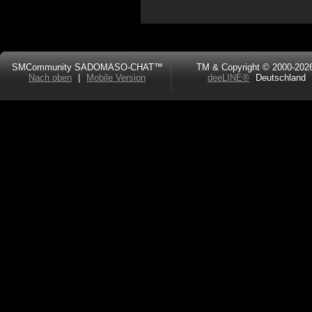
SMCommunity SADOMASO-CHAT™
TM & Copyright © 2000-202
Nach oben
|
Mobile Version
deeLINE®
Deutschland