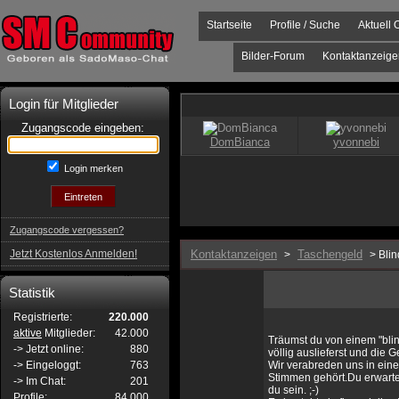
Startseite
Profile / Suche
Aktuell 
Bilder-Forum
Kontaktanzeige
Login für Mitglieder
Zugangscode eingeben:
Login merken
Zugangscode vergessen?
Jetzt Kostenlos Anmelden!
Kontaktanzeigen
Taschengeld
>
> Blin
Statistik
Registrierte:
220.000
aktive
Mitglieder:
42.000
Träumst du von einem "blin
-> Jetzt online:
880
völlig auslieferst und die 
-> Eingeloggt:
763
Wir verabreden uns in ein
Stimmen gehört.Du erwartes
-> Im Chat:
201
du sein. ;-)
Profile:
84.000