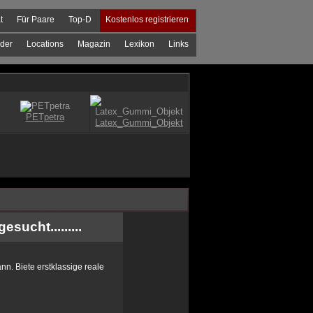
t
Für Paare
Top-D
Kostenlos registrieren
der
Locations
Magazin
Lexikon
Links
ucht.........
n. Biete erstklassige reale