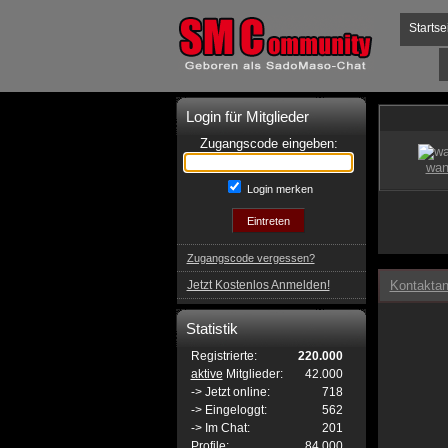
Startse
Login für Mitglieder
Zugangscode eingeben:
Login merken
Zugangscode vergessen?
Jetzt Kostenlos Anmelden!
Kontaktan
Statistik
Registrierte:
220.000
aktive
Mitglieder:
42.000
-> Jetzt online:
718
-> Eingeloggt:
562
-> Im Chat:
201
Profile:
84.000