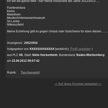
Ich will die ganze Welt - hier meine Reiseziele der Jahre 2012/2013......
Fuerteventura
Kenia
Malediven
Mexiko/Unterwassermuseum
Sri Lanka
Nilkreuzfahrt
Meine Erziehung gibt es gegen Urlaub oder Gutscheine für eben diesen.........
Anzeigennr.:
20523554
Profil ansehen
Aufgegeben von
XXXXXXXXXXXXX
[weiblich]
(
)
aus
PLZ:
68
,
Stadt:
Nähe Hockenheim
,
Bundesland:
Baden-Württemberg
am
22.06.2012 09:07:42
Taschengeld
Rubrik:
-< Auf diese Anzeige antworten >-