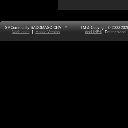
SMCommunity SADOMASO-CHAT™
TM & Copyright © 2000-202
Nach oben
|
Mobile Version
deeLINE®
Deutschland