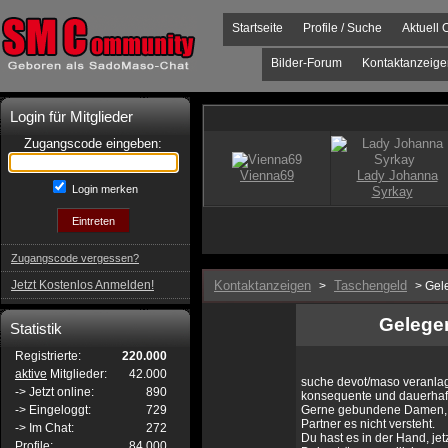
Startseite
Profile / Suche
Aktuell 
Bilder-Forum
Kontaktanzeige
Login für Mitglieder
Zugangscode eingeben:
Login merken
Zugangscode vergessen?
Jetzt Kostenlos Anmelden!
Kontaktanzeigen
Taschengeld
>
> Gele
Gelegen
Statistik
Registrierte:
220.000
aktive
Mitglieder:
42.000
suche devot/maso veranlagt
-> Jetzt online:
890
konsequente und dauerhaf
-> Eingeloggt:
729
Gerne gebundene Damen, di
Partner es nicht versteht.
-> Im Chat:
272
Du hast es in der Hand, je
Profile:
84.000