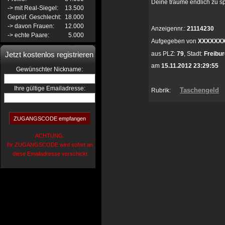
Deine träume endlich zu s
-> mit Real-Siegel:
13.500
Geprüf. Geschlecht:
18.000
-> davon Frauen:
12.000
Anzeigennr.:
21114230
-> echte Paare:
5.000
Aufgegeben von
XXXXXX
Jetzt kostenlos registrieren
aus
PLZ:
79
,
Stadt:
Freibur
am
15.11.2012 23:29:55
:
Gewünschter Nickname
Ihre gültige Emailadresse:
Taschengeld
Rubrik:
ACHTUNG:
Ihr ZUGANGSCODE wird sofort an
diese Emailadresse verschickt