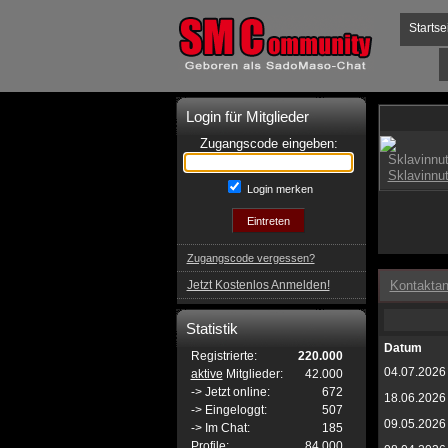
Startse
Login für Mitglieder
Zugangscode eingeben:
Login merken
Zugangscode vergessen?
Jetzt Kostenlos Anmelden!
Kontaktan
Statistik
Datum
Registrierte:
220.000
04.07.2026
aktive
Mitglieder:
42.000
-> Jetzt online:
672
18.06.2026
-> Eingeloggt:
507
09.05.2026
-> Im Chat:
185
Profile:
84.000