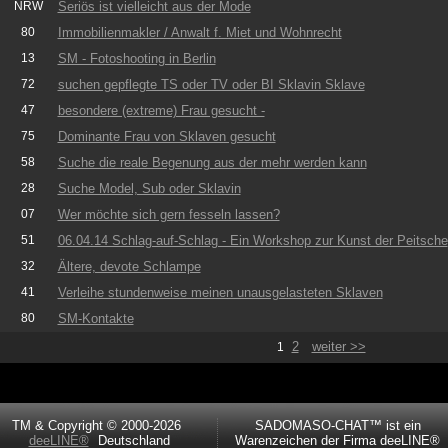
NRW
Seriös ist vielleicht aus der Mode
80
Immobilienmakler / Anwalt f. Miet und Wohnrecht
13
SM - Fotoshooting in Berlin
72
suchen gepflegte TS oder TV oder BI Sklavin Sklave
47
besondere (extreme) Frau gesucht -
75
Dominante Frau von Sklaven gesucht
58
Suche die reale Begenung aus der mehr werden kann
28
Suche Model, Sub oder Sklavin
07
Wer möchte sich gern fesseln lassen?
51
06.04.14 Schlag-auf-Schlag - Ein Workshop zur Kunst der Peitsche
32
Ältere, devote Schlampe
41
Verleihe stundenweise meinen unausgelasteten Sklaven
80
SM-Kontakte
2
weiter >>
1
TM & Copyright © 2000-2026
SADOMASO-CHAT™ ist ein
deeLINE®
Deutschland
Warenzeichen der Firma deeLINE®