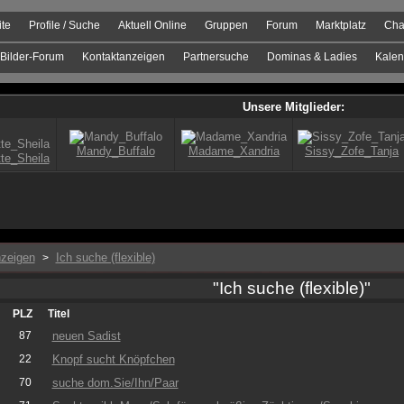
ite
Profile / Suche
Aktuell Online
Gruppen
Forum
Marktplatz
Cha
Bilder-Forum
Kontaktanzeigen
Partnersuche
Dominas & Ladies
Kalen
zeigen
Ich suche (flexible)
>
"Ich suche (flexible)"
PLZ
Titel
87
neuen Sadist
22
Knopf sucht Knöpfchen
70
suche dom.Sie/Ihn/Paar