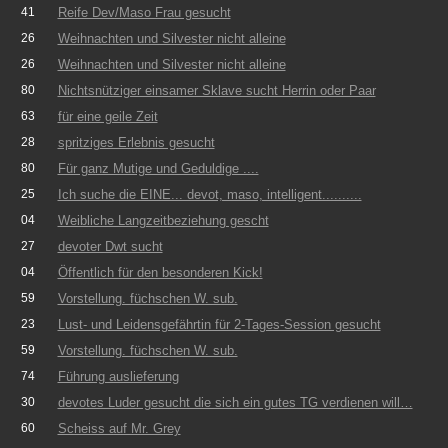
41
Reife Dev/Maso Frau gesucht
26
Weihnachten und Silvester nicht alleine
26
Weihnachten und Silvester nicht alleine
80
Nichtsnütziger einsamer Sklave sucht Herrin oder Paar
63
für eine geile Zeit
28
spritziges Erlebnis gesucht
80
Für ganz Mutige und Geduldige ....
25
Ich suche die EINE... devot, maso, intelligent..........
04
Weibliche Langzeitbeziehung gescht
27
devoter Dwt sucht
04
Öffentlich für den besonderen Kick!
59
Vorstellung. füchschen W. sub.
23
Lust- und Leidensgefährtin für 2-Tages-Session gesucht
59
Vorstellung. füchschen W. sub.
74
Führung auslieferung
30
devotes Luder gesucht die sich ein gutes TG verdienen will…
60
Scheiss auf Mr. Grey