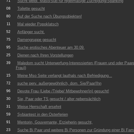
71
Sucht weibl. Maso/Sub für regelmäßige Züchtigung/Spanking
08
Toilette gesucht
80
Auf der Suche nach Übungsobjekten!
11
Mal wieder Popoklatsch
52
Anfänger sucht.
75
Damengruppe gesucht
95
Suche erotisches Abenteuer am 30.09.
25
Dienen nach Ihren Vorstellungen
39
Maledom sucht Unterwerfung-Interessierten (Frauen und oder Paare
Frau))
15
Meine Mso Seite verlangt lauthals nach Befriedigung...
72
suche perv. außergewöhnlich, dom. Sie/Paar/Ihn
96
Devote Frau (Liebe /Triebe/ Mitbewohner/in) gesucht!
30
Sie, Paar oder TS gesucht / alter nebensächlich
31
Weise Herrschaft ersehnt
59
Sybiantest in den Osterferien
91
Mentorin, Gouvernante, Erzieherin gesucht,
23
Suche Bi Paar und weitere Bi Personen zur Gründung einer Bi Fami