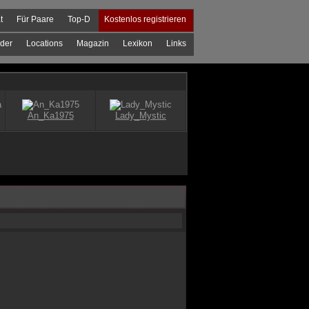
t
Für Paare
Top-D
Kostenlos registrieren
der
Locations
Magazin
Lexikon
Links