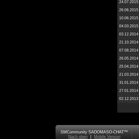
24.07.2015
26.06.2015
10.06.2015
04.03.2015
03.12.2014
21.10.2014
07.08.2014
26.05.2014
25.04.2014
21.03.2014
31.01.2014
27.01.2014
02.12.2013
SMCommunity SADOMASO-CHAT™
Nach oben
|
Mobile Version