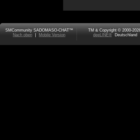
SMCommunity SADOMASO-CHAT™
TM & Copyright © 2000-202
Nach oben
|
Mobile Version
deeLINE®
Deutschland