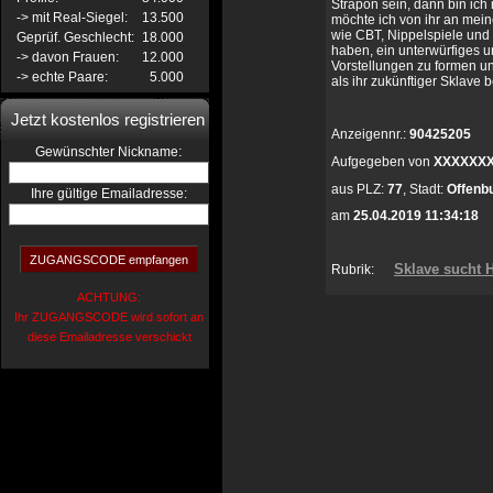
Strapon sein, dann bin ich
-> mit Real-Siegel:
13.500
möchte ich von ihr an mei
wie CBT, Nippelspiele und 
Geprüf. Geschlecht:
18.000
haben, ein unterwürfiges 
-> davon Frauen:
12.000
Vorstellungen zu formen un
-> echte Paare:
5.000
als ihr zukünftiger Sklave 
Jetzt kostenlos registrieren
Anzeigennr.:
90425205
:
Gewünschter Nickname
Aufgegeben von
XXXXXX
aus
PLZ:
77
,
Stadt:
Offenb
Ihre gültige Emailadresse:
am
25.04.2019 11:34:18
Sklave sucht H
Rubrik:
ACHTUNG:
Ihr ZUGANGSCODE wird sofort an
diese Emailadresse verschickt