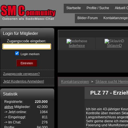
Startseite
Profile / Suche
Aktuell 
Bilder-Forum
Kontaktanzeige
Login für Mitglieder
Zugangscode eingeben:
Login merken
Zugangscode vergessen?
Jetzt Kostenlos Anmelden!
Kontaktanzeigen
Sklave sucht Herrin
>
PLZ 77 - Erzi
Statistik
Registrierte:
220.000
aktive
Mitglieder:
42.000
Ich bin ein 43-jähriger Keu
-> Jetzt online:
1064
Kontrolle über meinen Sk
-> Eingeloggt:
811
Langzeitverschluss angestr
Sehr gerne diene ich meine
-> Im Chat:
276
Fixierung und Mumifizierung
Profile:
84.000