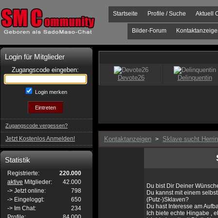
Startseite
Profile / Suche
Aktuell 
Bilder-Forum
Kontaktanzeige
Login für Mitglieder
Zugangscode eingeben:
Login merken
Zugangscode vergessen?
Jetzt Kostenlos Anmelden!
Kontaktanzeigen
Sklave sucht Herrin
>
Statistik
Registrierte:
220.000
aktive
Mitglieder:
42.000
Du bist Dir Deiner Wünsc
-> Jetzt online:
798
Du kannst mit einem selbs
-> Eingeloggt:
650
(Putz-)Sklaven?
Du hast Interesse am Aufb
-> Im Chat:
234
Ich biete echte Hingabe , 
Profile:
84.000