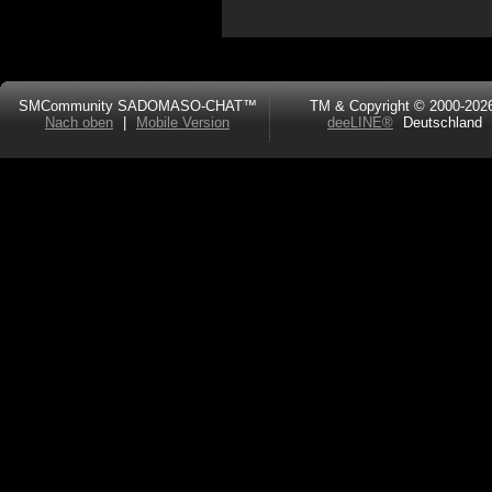
SMCommunity SADOMASO-CHAT™
TM & Copyright © 2000-202
Nach oben
|
Mobile Version
deeLINE®
Deutschland