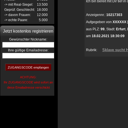
Ich bin bereit mit Dir tief
-> mit Real-Siegel:
13.500
Geprüf. Geschlecht:
18.000
-> davon Frauen:
12.000
Anzeigennr.:
10217303
-> echte Paare:
5.000
Aufgegeben von
XXXXXX
aus
PLZ:
99
,
Stadt:
Erfurt
,
Jetzt kostenlos registrieren
am
18.02.2021 18:30:09
:
Gewünschter Nickname
Sklave sucht H
Rubrik:
Ihre gültige Emailadresse:
ACHTUNG:
Ihr ZUGANGSCODE wird sofort an
diese Emailadresse verschickt