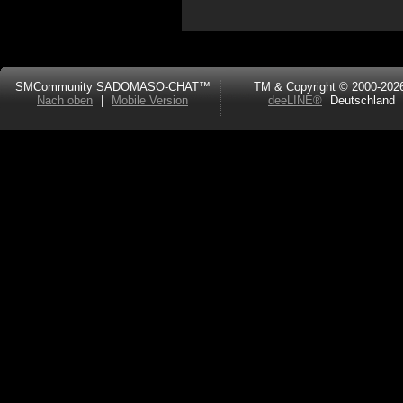
SMCommunity SADOMASO-CHAT™
TM & Copyright © 2000-202
Nach oben
|
Mobile Version
deeLINE®
Deutschland