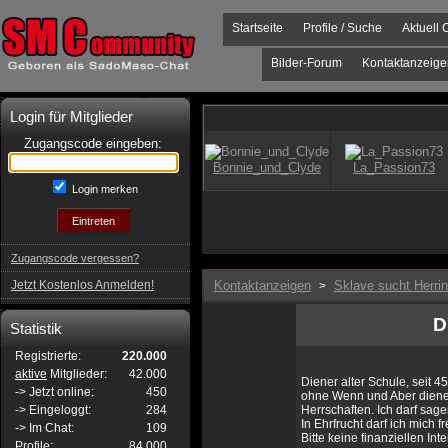
Startseite
Profile / Suche
Aktuell 
Bilder-Forum
Kontaktanzeige
Login für Mitglieder
Zugangscode eingeben:
Login merken
Zugangscode vergessen?
Jetzt Kostenlos Anmelden!
Kontaktanzeigen
Sklave sucht Herrin
>
D
Statistik
Registrierte:
220.000
aktive
Mitglieder:
42.000
Diener alter Schule, seit 
-> Jetzt online:
450
ohne Wenn und Aber dienen
-> Eingeloggt:
284
Herrschaften. Ich darf sage
In Ehrfrucht darf ich mich 
-> Im Chat:
109
Bitte keine finanziellen Int
Profile:
84.000