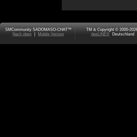
SMCommunity SADOMASO-CHAT™
TM & Copyright © 2000-202
Nach oben
|
Mobile Version
deeLINE®
Deutschland