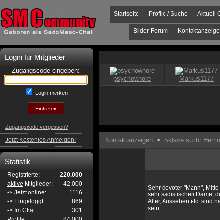
Startseite
Profile / Suche
Aktuell 
Bilder-Forum
Kontaktanzeige
Login für Mitglieder
Zugangscode eingeben:
Login merken
Zugangscode vergessen?
Jetzt Kostenlos Anmelden!
Kontaktanzeigen
Sklave sucht Herrin
>
Statistik
Registrierte:
220.000
aktive
Mitglieder:
42.000
Sehr devoter "Mann", Mitte 
-> Jetzt online:
1116
sehr sadistischen Dame, d
-> Eingeloggt:
869
Alter, Aussehen etc. sind n
sein.
-> Im Chat:
301
Profile:
84.000