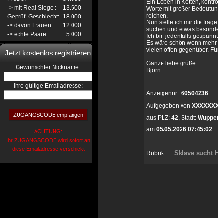
Ein Leben in Ketten, kontr
-> mit Real-Siegel:
13.500
Worte mit großer Bedeutun
reichen.
Geprüf. Geschlecht:
18.000
Nun stelle ich mir die frage
-> davon Frauen:
12.000
suchen und etwas besonder
-> echte Paare:
5.000
Ich bin jedenfalls gespannt
Es wäre schön wenn mehr g
vielen offen gegenüber. Fü
Jetzt kostenlos registrieren
Ganze liebe grüße
:
Gewünschter Nickname
Björn
Ihre gültige Emailadresse:
Anzeigennr.:
60504236
Aufgegeben von
XXXXXX
aus
PLZ:
42
,
Stadt:
Wupper
am
05.05.2026 07:45:02
ACHTUNG:
Ihr ZUGANGSCODE wird sofort an
diese Emailadresse verschickt
Sklave sucht H
Rubrik: