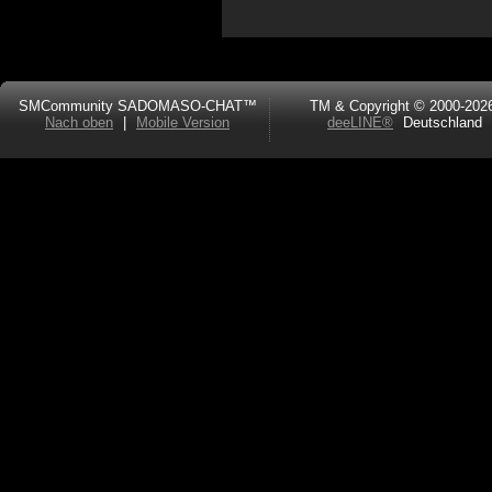
SMCommunity SADOMASO-CHAT™
TM & Copyright © 2000-202
Nach oben
|
Mobile Version
deeLINE®
Deutschland