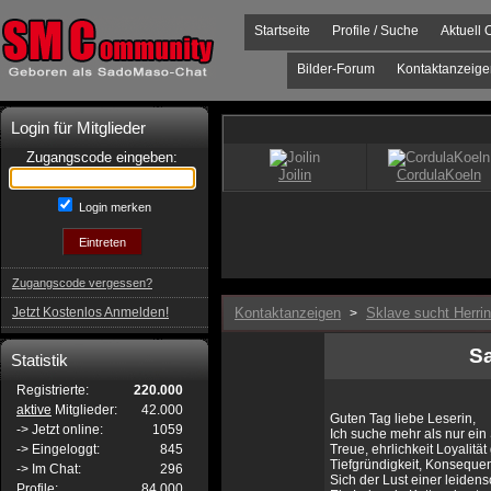
Startseite
Profile / Suche
Aktuell 
Bilder-Forum
Kontaktanzeige
Login für Mitglieder
Zugangscode eingeben:
Login merken
Zugangscode vergessen?
Jetzt Kostenlos Anmelden!
Kontaktanzeigen
Sklave sucht Herrin
>
Sa
Statistik
Registrierte:
220.000
aktive
Mitglieder:
42.000
Guten Tag liebe Leserin,
-> Jetzt online:
1059
Ich suche mehr als nur ein
-> Eingeloggt:
845
Treue, ehrlichkeit Loyalitä
Tiefgründigkeit, Konseque
-> Im Chat:
296
Sich der Lust einer leidens
Profile:
84.000