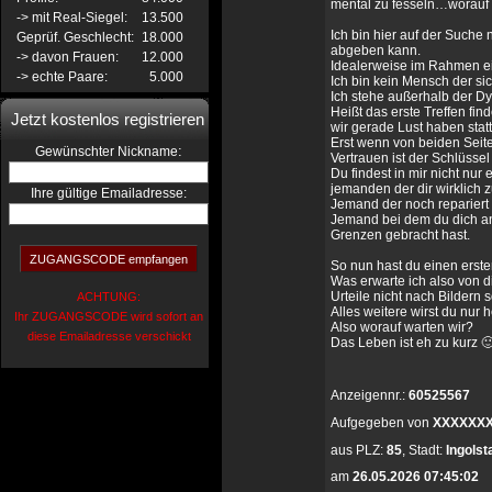
mental zu fesseln…worauf 
-> mit Real-Siegel:
13.500
Ich bin hier auf der Suche
Geprüf. Geschlecht:
18.000
abgeben kann.
-> davon Frauen:
12.000
Idealerweise im Rahmen e
-> echte Paare:
5.000
Ich bin kein Mensch der si
Ich stehe außerhalb der D
Heißt das erste Treffen fi
Jetzt kostenlos registrieren
wir gerade Lust haben statt
Erst wenn von beiden Seite
:
Gewünschter Nickname
Vertrauen ist der Schlüssel 
Du findest in mir nicht nu
jemanden der dir wirklich z
Ihre gültige Emailadresse:
Jemand der noch repariert 
Jemand bei dem du dich an
Grenzen gebracht hast.
So nun hast du einen erste
Was erwarte ich also von d
Urteile nicht nach Bildern 
ACHTUNG:
Alles weitere wirst du nur
Ihr ZUGANGSCODE wird sofort an
Also worauf warten wir?
diese Emailadresse verschickt
Das Leben ist eh zu kurz 
Anzeigennr.:
60525567
Aufgegeben von
XXXXXX
aus
PLZ:
85
,
Stadt:
Ingolst
am
26.05.2026 07:45:02