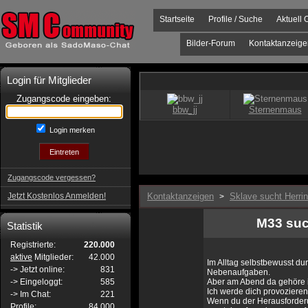
Startseite
Profile / Suche
Aktuell 
Bilder-Forum
Kontaktanzeige
Login für Mitglieder
Zugangscode eingeben:
Login merken
Zugangscode vergessen?
Jetzt Kostenlos Anmelden!
Kontaktanzeigen
Sklave sucht Herrin
>
M33 suc
Statistik
Registrierte:
220.000
aktive
Mitglieder:
42.000
Im Alltag selbstbewusst du
-> Jetzt online:
831
Nebenaufgaben.
-> Eingeloggt:
585
Aber am Abend da gehöre i
Ich werde dich provozieren,
-> Im Chat:
221
Wenn du der Herausforderu
Profile:
84.000