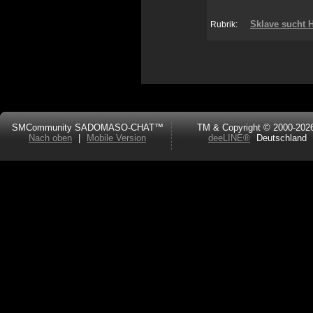
Sklave sucht H
Rubrik:
SMCommunity SADOMASO-CHAT™
TM & Copyright © 2000-202
Nach oben
|
Mobile Version
deeLINE®
Deutschland