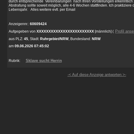
durch entsprechende Vereinbarungen nach Ihren Vorstellungen erkenntlich z
Abstrafung sollte soweit möglich, alle 4-6 Wochen stattfinden. Ich praktiziere
Lebensjahr. Alles weitere evtl. per Email
Anzeigennr.:
60609424
Profil ans
Aufgegeben von
XXXXXXXXXXXXXXXXXXXXXXXX
[männlich]
(
aus
PLZ:
45
,
Stadt:
Ruhrgebiet/NRW
,
Bundesland:
NRW
am
09.06.2026 07:45:02
Sklave sucht Herrin
Rubrik:
-< Auf diese Anzeige antworten >-