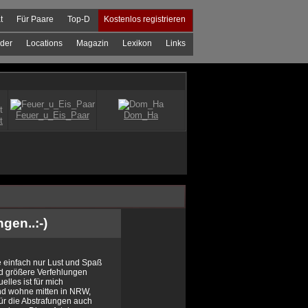
t
Für Paare
Top-D
Kostenlos registrieren
der
Locations
Magazin
Lexikon
Links
gen..:-)
e einfach nur Lust und Spaß
nd größere Verfehlungen
lles ist für mich
und wohne mitten in NRW,
für die Abstrafungen auch