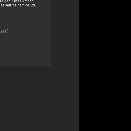
eigen. Diese Art der
 das seit meinem ca. 29.
ehen
)