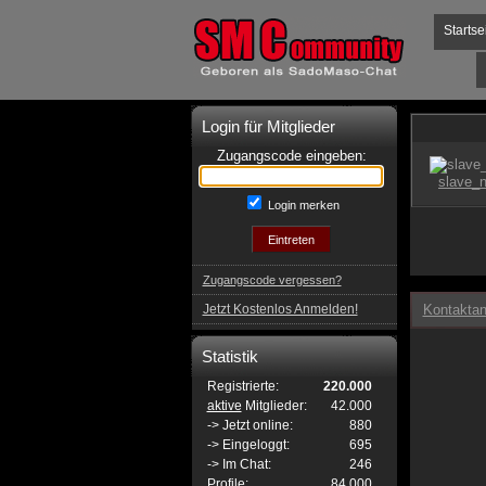
Startse
Login für Mitglieder
Zugangscode eingeben:
Login merken
Zugangscode vergessen?
Jetzt Kostenlos Anmelden!
Kontaktan
Statistik
Registrierte:
220.000
aktive
Mitglieder:
42.000
-> Jetzt online:
880
-> Eingeloggt:
695
-> Im Chat:
246
Profile:
84.000