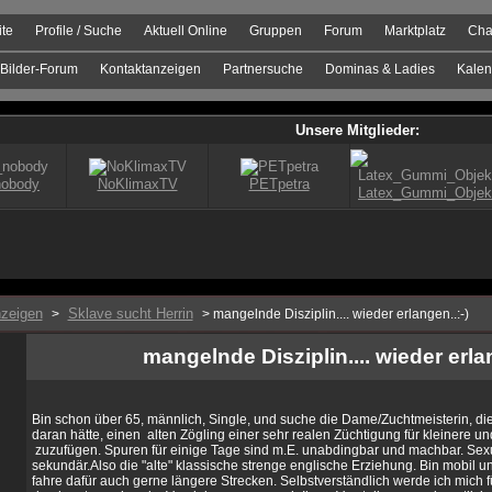
ite
Profile / Suche
Aktuell Online
Gruppen
Forum
Marktplatz
Cha
Bilder-Forum
Kontaktanzeigen
Partnersuche
Dominas & Ladies
Kalen
zeigen
Sklave sucht Herrin
>
> mangelnde Disziplin.... wieder erlangen..:-)
mangelnde Disziplin.... wieder erlan
Bin schon über 65, männlich, Single, und suche die Dame/Zuchtmeisterin, di
daran hätte, einen alten Zögling einer sehr realen Züchtigung für kleinere u
zuzufügen. Spuren für einige Tage sind m.E. unabdingbar und machbar. Sexue
sekundär.Also die "alte" klassische strenge englische Erziehung. Bin mobil 
fahre dafür auch gerne längere Strecken. Selbstverständlich werde ich mich 