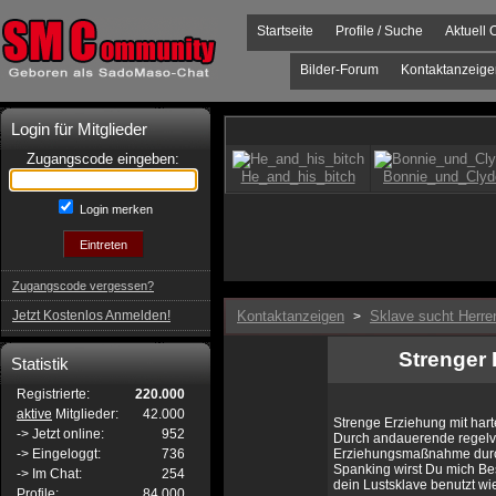
Startseite
Profile / Suche
Aktuell 
Bilder-Forum
Kontaktanzeige
Login für Mitglieder
Zugangscode eingeben:
Login merken
Zugangscode vergessen?
Jetzt Kostenlos Anmelden!
Kontaktanzeigen
Sklave sucht Herre
>
Strenger 
Statistik
Registrierte:
220.000
aktive
Mitglieder:
42.000
Strenge Erziehung mit hart
-> Jetzt online:
952
Durch andauerende regelve
-> Eingeloggt:
736
Erziehungsmaßnahme durch 
Spanking wirst Du mich B
-> Im Chat:
254
dein Lustsklave benutzt wi
Profile:
84.000