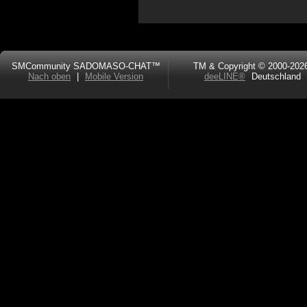
SMCommunity SADOMASO-CHAT™
TM & Copyright © 2000-202
Nach oben
|
Mobile Version
deeLINE®
Deutschland