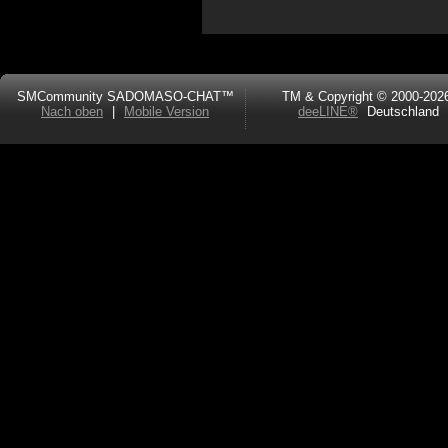
SMCommunity SADOMASO-CHAT™
TM & Copyright © 2000-202
Nach oben
|
Mobile Version
deeLINE®
Deutschland