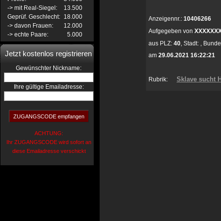
-> mit Real-Siegel:
13.500
Geprüf. Geschlecht:
18.000
Anzeigennr.:
10406266
-> davon Frauen:
12.000
Aufgegeben von
XXXXXX
-> echte Paare:
5.000
aus
PLZ:
40
,
Stadt:
,
Bunde
Jetzt kostenlos registrieren
am
29.06.2021 16:22:21
:
Gewünschter Nickname
Sklave sucht 
Rubrik:
Ihre gültige Emailadresse:
ACHTUNG:
Ihr ZUGANGSCODE wird sofort an
diese Emailadresse verschickt