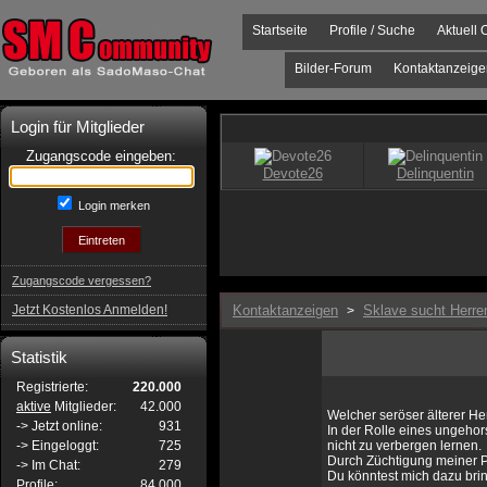
Startseite
Profile / Suche
Aktuell 
Bilder-Forum
Kontaktanzeige
Login für Mitglieder
Zugangscode eingeben:
Login merken
Zugangscode vergessen?
Jetzt Kostenlos Anmelden!
Kontaktanzeigen
Sklave sucht Herre
>
Statistik
Registrierte:
220.000
aktive
Mitglieder:
42.000
Welcher seröser älterer He
-> Jetzt online:
931
In der Rolle eines ungeho
-> Eingeloggt:
725
nicht zu verbergen lernen.
Durch Züchtigung meiner 
-> Im Chat:
279
Du könntest mich dazu bri
Profile:
84.000